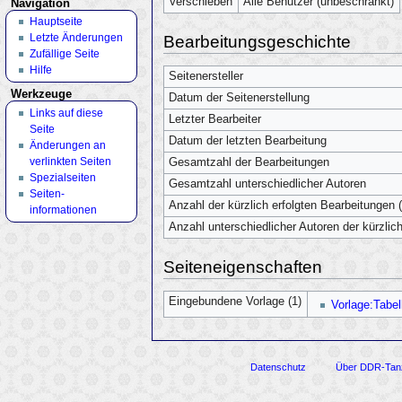
Verschieben
Alle Benutzer (unbeschränkt)
Navigation
Hauptseite
Letzte Änderungen
Bearbeitungsgeschichte
Zufällige Seite
Hilfe
Seitenersteller
Werkzeuge
Datum der Seitenerstellung
Links auf diese
Letzter Bearbeiter
Seite
Datum der letzten Bearbeitung
Änderungen an
verlinkten Seiten
Gesamtzahl der Bearbeitungen
Spezialseiten
Gesamtzahl unterschiedlicher Autoren
Seiten­
Anzahl der kürzlich erfolgten Bearbeitungen (
informationen
Anzahl unterschiedlicher Autoren der kürzlic
Seiteneigenschaften
Eingebundene Vorlage (1)
Vorlage:Tabel
Datenschutz
Über DDR-Tan