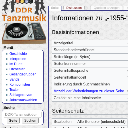
Seite
Diskussion
Quelltext anzeigen
Informationen zu „-1955-
Wechseln zu:
Navigation
,
Suche
Basisinformationen
Anzeigetitel
Menü
Standardsortierschlüssel
Geschichte
Seitenlänge (in Bytes)
Interpreten
Seitenkennnummer
im Duett
Orchester
Seiteninhaltssprache
Gesangsgruppen
Seiteninhaltsmodell
Bands
Indizierung durch Suchmaschinen
Komponisten
Texter
Anzahl der Weiterleitungen zu dieser Seite
Schlagerrevue
Gezählt als eine Inhaltsseite
Jahresauswahlen
Suche
Seitenschutz
Bearbeiten
Alle Benutzer (unbeschränkt)