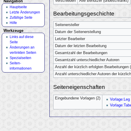
Verschieben
Alle Benutzer (unbeschränkt)
Navigation
Hauptseite
Letzte Änderungen
Bearbeitungsgeschichte
Zufällige Seite
Hilfe
Seitenersteller
Werkzeuge
Datum der Seitenerstellung
Links auf diese
Letzter Bearbeiter
Seite
Datum der letzten Bearbeitung
Änderungen an
verlinkten Seiten
Gesamtzahl der Bearbeitungen
Spezialseiten
Gesamtzahl unterschiedlicher Autoren
Seiten­
Anzahl der kürzlich erfolgten Bearbeitungen (
informationen
Anzahl unterschiedlicher Autoren der kürzlic
Seiteneigenschaften
Eingebundene Vorlagen (2)
Vorlage:Leg
Vorlage:Tabe