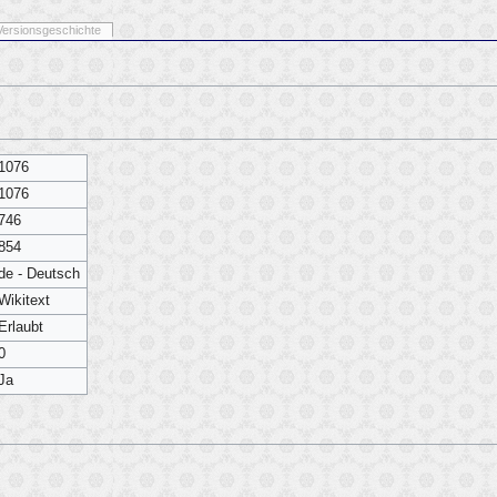
Versionsgeschichte
1076
1076
746
854
de - Deutsch
Wikitext
Erlaubt
0
Ja