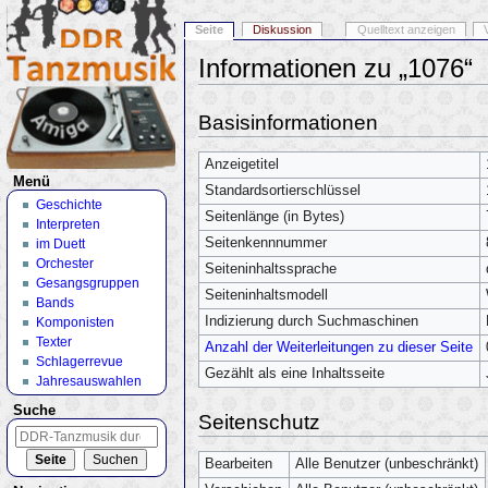
Seite
Diskussion
Quelltext anzeigen
Informationen zu „1076“
Wechseln zu:
Navigation
,
Suche
Basisinformationen
Anzeigetitel
Menü
Standardsortierschlüssel
Geschichte
Seitenlänge (in Bytes)
Interpreten
Seitenkennnummer
im Duett
Orchester
Seiteninhaltssprache
Gesangsgruppen
Seiteninhaltsmodell
Bands
Indizierung durch Suchmaschinen
Komponisten
Texter
Anzahl der Weiterleitungen zu dieser Seite
Schlagerrevue
Gezählt als eine Inhaltsseite
Jahresauswahlen
Suche
Seitenschutz
Bearbeiten
Alle Benutzer (unbeschränkt)