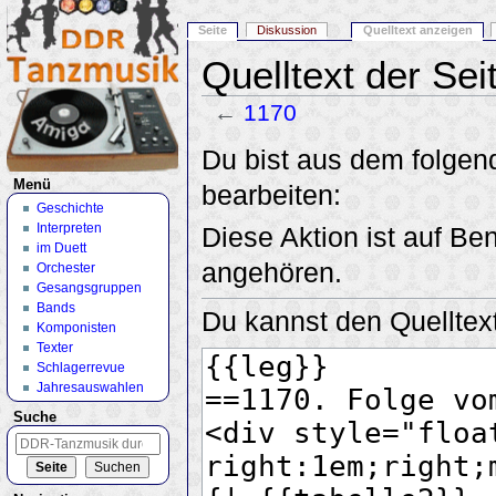
Seite
Diskussion
Quelltext anzeigen
Quelltext der Sei
←
1170
Wechseln zu:
Navigation
,
Suche
Du bist aus dem folgend
Menü
bearbeiten:
Geschichte
Interpreten
Diese Aktion ist auf Be
im Duett
angehören.
Orchester
Gesangsgruppen
Bands
Du kannst den Quelltext
Komponisten
Texter
Schlagerrevue
Jahresauswahlen
Suche