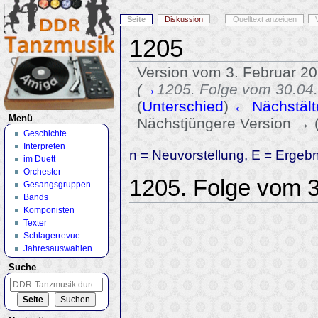
Seite
Diskussion
Quelltext anzeigen
1205
Version vom 3. Februar 2
(
→
1205. Folge vom 30.04
(
Unterschied
)
← Nächstält
Menü
Nächstjüngere Version → 
Geschichte
Wechseln zu:
Navigation
,
Suche
Interpreten
n = Neuvorstellung, E = Ergeb
im Duett
Orchester
1205. Folge vom 
Gesangsgruppen
Bands
Komponisten
Texter
Schlagerrevue
Jahresauswahlen
Suche