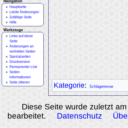
Navigation
Hauptseite
Letzte Änderungen
Zufällige Seite
Hilfe
Werkzeuge
Links auf diese
Seite
Änderungen an
verlinkten Seiten
Spezialseiten
Druckversion
Permanenter Link
Seiten­
informationen
Seite zitieren
Kategorie
:
Schlagerrevue
Diese Seite wurde zuletzt am
bearbeitet.
Datenschutz
Übe