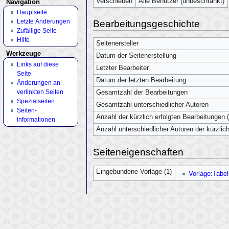
Verschieben
Alle Benutzer (unbeschränkt)
Navigation
Hauptseite
Letzte Änderungen
Bearbeitungsgeschichte
Zufällige Seite
Hilfe
Seitenersteller
Werkzeuge
Datum der Seitenerstellung
Links auf diese
Letzter Bearbeiter
Seite
Datum der letzten Bearbeitung
Änderungen an
verlinkten Seiten
Gesamtzahl der Bearbeitungen
Spezialseiten
Gesamtzahl unterschiedlicher Autoren
Seiten­
Anzahl der kürzlich erfolgten Bearbeitungen (
informationen
Anzahl unterschiedlicher Autoren der kürzlic
Seiteneigenschaften
Eingebundene Vorlage (1)
Vorlage:Tabel