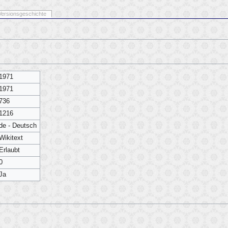
Versionsgeschichte
1971
1971
736
1216
de - Deutsch
Wikitext
Erlaubt
0
Ja