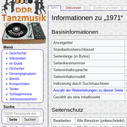
Seite
Diskussion
Quelltext anzeigen
Informationen zu „1971“
Wechseln zu:
Navigation
,
Suche
Basisinformationen
Anzeigetitel
Menü
Standardsortierschlüssel
Geschichte
Seitenlänge (in Bytes)
Interpreten
Seitenkennnummer
im Duett
Orchester
Seiteninhaltssprache
Gesangsgruppen
Seiteninhaltsmodell
Bands
Indizierung durch Suchmaschinen
Komponisten
Texter
Anzahl der Weiterleitungen zu dieser Seite
Schlagerrevue
Gezählt als eine Inhaltsseite
Jahresauswahlen
Suche
Seitenschutz
Bearbeiten
Alle Benutzer (unbeschränkt)