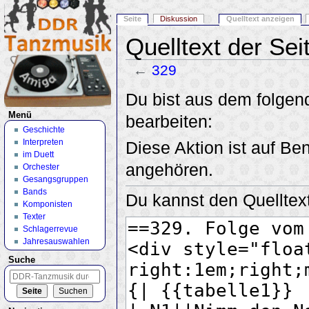
Seite
Diskussion
Quelltext anzeigen
Quelltext der Sei
←
329
Wechseln zu:
Navigation
,
Suche
Du bist aus dem folgend
Menü
bearbeiten:
Geschichte
Interpreten
Diese Aktion ist auf Be
im Duett
angehören.
Orchester
Gesangsgruppen
Bands
Du kannst den Quelltext
Komponisten
Texter
Schlagerrevue
Jahresauswahlen
Suche