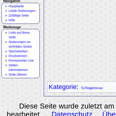
Navigation
Hauptseite
Letzte Änderungen
Zufällige Seite
Hilfe
Werkzeuge
Links auf diese
Seite
Änderungen an
verlinkten Seiten
Spezialseiten
Druckversion
Permanenter Link
Seiten­
informationen
Seite zitieren
Kategorie
:
Schlagerrevue
Diese Seite wurde zuletzt am
bearbeitet.
Datenschutz
Übe