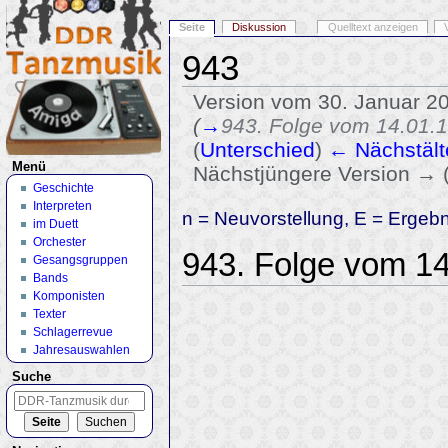
Seite
Diskussion
Quelltext anzeigen
943
Version vom 30. Januar 2
(
→
943. Folge vom 14.01.
(
Unterschied
)
← Nächstält
Menü
Nächstjüngere Version → 
Geschichte
Wechseln zu:
Navigation
,
Suche
Interpreten
n = Neuvorstellung, E = Ergeb
im Duett
Orchester
943. Folge vom 1
Gesangsgruppen
Bands
Komponisten
Texter
Schlagerrevue
Jahresauswahlen
Suche