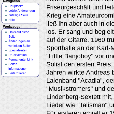
Navigation
Friseurgeschäft und lei
Hauptseite
Letzte Änderungen
Krieg eine Amateurcom
Zufällige Seite
Hilfe
ließ ihn aber auch in die
Werkzeuge
los. Er sang und beglei
Links auf diese
Seite
auf der Gitarre. 1960 tru
Änderungen an
verlinkten Seiten
Sporthalle an der Karl-
Spezialseiten
"Little Banjoboy" vor und
Druckversion
Permanenter Link
Solist den ersten Preis
Seiten­
informationen
Jahren wirkte Andreas b
Seite zitieren
Laienband "Acadia", de
"Musikstromers" und d
Lindenberg-Sextett mit,
Lieder wie "Talisman" 
Für ersteren erhielt er 