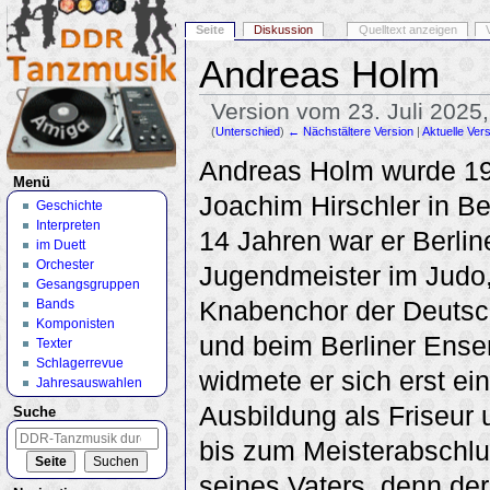
Seite
Diskussion
Quelltext anzeigen
Andreas Holm
Version vom 23. Juli 2025
(
Unterschied
)
← Nächstältere Version
|
Aktuelle Ver
Wechseln zu:
Navigation
,
Suche
Andreas Holm wurde 19
Menü
Joachim Hirschler in Be
Geschichte
Interpreten
14 Jahren war er Berlin
im Duett
Orchester
Jugendmeister im Judo
Gesangsgruppen
Knabenchor der Deutsc
Bands
Komponisten
und beim Berliner Ense
Texter
Schlagerrevue
widmete er sich erst ei
Jahresauswahlen
Ausbildung als Friseur 
Suche
bis zum Meisterabschlu
seines Vaters, denn de