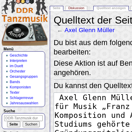
Seite
Diskussion
Quelltext anzeigen
Quelltext der Sei
←
Axel Glenn Müller
Wechseln zu:
Navigation
,
Suche
Du bist aus dem folgend
Menü
bearbeiten:
Geschichte
Interpreten
Diese Aktion ist auf Be
im Duett
angehören.
Orchester
Gesangsgruppen
Bands
Du kannst den Quelltext
Komponisten
Texter
Schlagerrevue
Jahresauswahlen
Suche