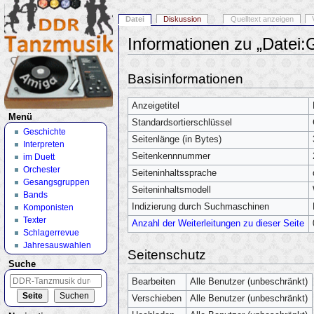
Datei
Diskussion
Quelltext anzeigen
Informationen zu „Datei:
Wechseln zu:
Navigation
,
Suche
Basisinformationen
Anzeigetitel
Menü
Standardsortierschlüssel
Geschichte
Seitenlänge (in Bytes)
Interpreten
Seitenkennnummer
im Duett
Orchester
Seiteninhaltssprache
Gesangsgruppen
Seiteninhaltsmodell
Bands
Indizierung durch Suchmaschinen
Komponisten
Texter
Anzahl der Weiterleitungen zu dieser Seite
Schlagerrevue
Jahresauswahlen
Seitenschutz
Suche
Bearbeiten
Alle Benutzer (unbeschränkt)
Verschieben
Alle Benutzer (unbeschränkt)