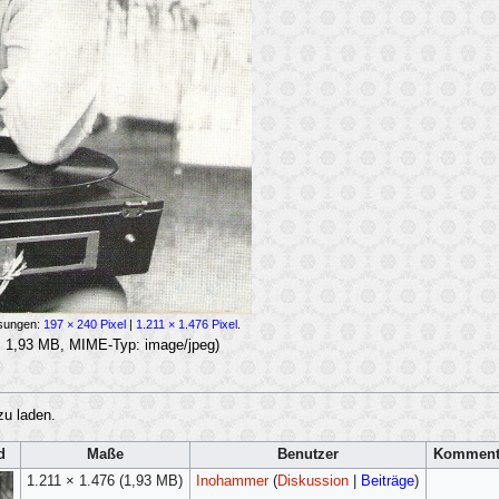
ösungen:
197 × 240 Pixel
|
1.211 × 1.476 Pixel
.
ße: 1,93 MB, MIME-Typ:
image/jpeg
)
zu laden.
d
Maße
Benutzer
Komment
1.211 × 1.476
(1,93 MB)
Inohammer
(
Diskussion
|
Beiträge
)