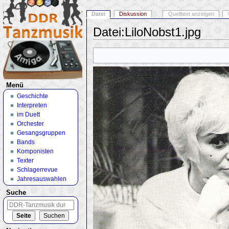
Datei
Diskussion
Quelltext anzeigen
Datei:LiloNobst1.jpg
Wechseln zu:
Navigation
,
Suche
Menü
Geschichte
Interpreten
im Duett
Orchester
Gesangsgruppen
Bands
Komponisten
Texter
Schlagerrevue
Jahresauswahlen
Suche