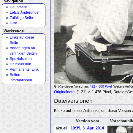
Navigation
Hauptseite
Letzte Änderungen
Zufällige Seite
Hilfe
Werkzeuge
Links auf diese
Seite
Änderungen an
verlinkten Seiten
Spezialseiten
Druckversion
Permanenter Link
Seiten­
informationen
Größe dieser Vorschau:
492 × 600 Pixel
.
Weitere Aufl
Originaldatei
‎
(1.211 × 1.476 Pixel, Dateigrö
Dateiversionen
Klicke auf einen Zeitpunkt, um diese Version 
Version vom
Vorschaubil
aktuell
10:39, 3. Apr. 2014