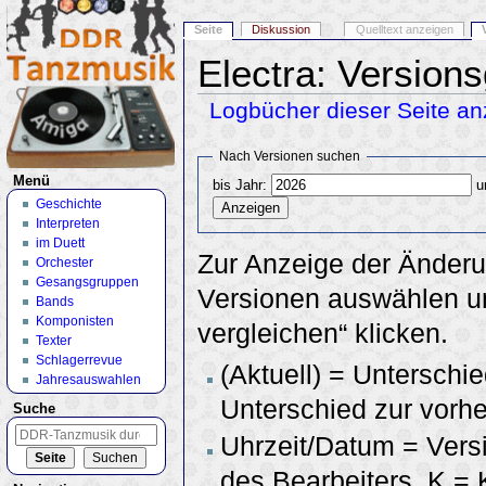
Seite
Diskussion
Quelltext anzeigen
Electra: Version
Logbücher dieser Seite an
Wechseln zu:
Navigation
,
Suche
Nach Versionen suchen
Menü
bis Jahr:
u
Geschichte
Interpreten
im Duett
Zur Anzeige der Änderu
Orchester
Gesangsgruppen
Versionen auswählen un
Bands
Komponisten
vergleichen“ klicken.
Texter
Schlagerrevue
(Aktuell) = Unterschie
Jahresauswahlen
Unterschied zur vorhe
Suche
Uhrzeit/Datum = Vers
des Bearbeiters, K =