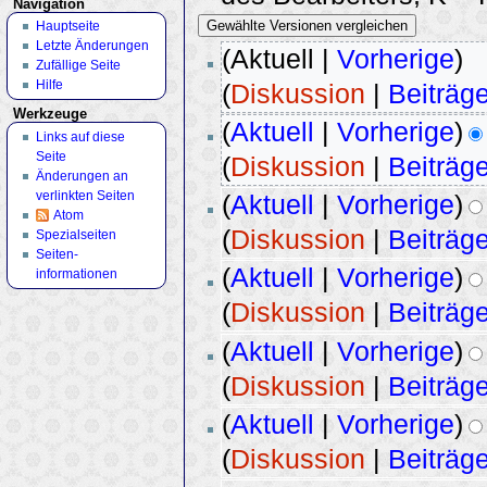
Navigation
Hauptseite
Letzte Änderungen
(Aktuell |
Vorherige
)
Zufällige Seite
Hilfe
(
Diskussion
|
Beiträg
Werkzeuge
(
Aktuell
|
Vorherige
)
Links auf diese
Seite
(
Diskussion
|
Beiträg
Änderungen an
verlinkten Seiten
(
Aktuell
|
Vorherige
)
Atom
(
Diskussion
|
Beiträg
Spezialseiten
Seiten­
(
Aktuell
|
Vorherige
)
informationen
(
Diskussion
|
Beiträg
(
Aktuell
|
Vorherige
)
(
Diskussion
|
Beiträg
(
Aktuell
|
Vorherige
)
(
Diskussion
|
Beiträg