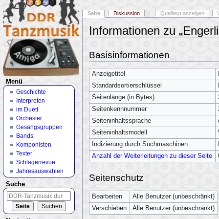
Seite
Diskussion
Quelltext anzeigen
Informationen zu „Engerl
Wechseln zu:
Navigation
,
Suche
Basisinformationen
Anzeigetitel
Menü
Standardsortierschlüssel
Geschichte
Seitenlänge (in Bytes)
Interpreten
Seitenkennnummer
im Duett
Orchester
Seiteninhaltssprache
Gesangsgruppen
Seiteninhaltsmodell
Bands
Indizierung durch Suchmaschinen
Komponisten
Texter
Anzahl der Weiterleitungen zu dieser Seite
Schlagerrevue
Jahresauswahlen
Seitenschutz
Suche
Bearbeiten
Alle Benutzer (unbeschränkt)
Verschieben
Alle Benutzer (unbeschränkt)