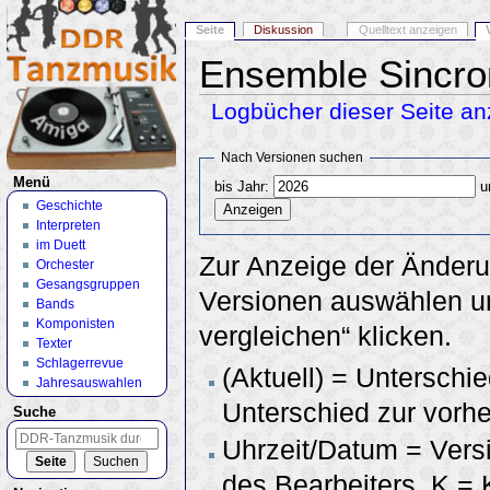
Seite
Diskussion
Quelltext anzeigen
Ensemble Sincro
Logbücher dieser Seite an
Wechseln zu:
Navigation
,
Suche
Nach Versionen suchen
Menü
bis Jahr:
u
Geschichte
Interpreten
im Duett
Zur Anzeige der Änderu
Orchester
Gesangsgruppen
Versionen auswählen un
Bands
Komponisten
vergleichen“ klicken.
Texter
Schlagerrevue
(Aktuell) = Unterschie
Jahresauswahlen
Unterschied zur vorhe
Suche
Uhrzeit/Datum = Vers
des Bearbeiters, K =