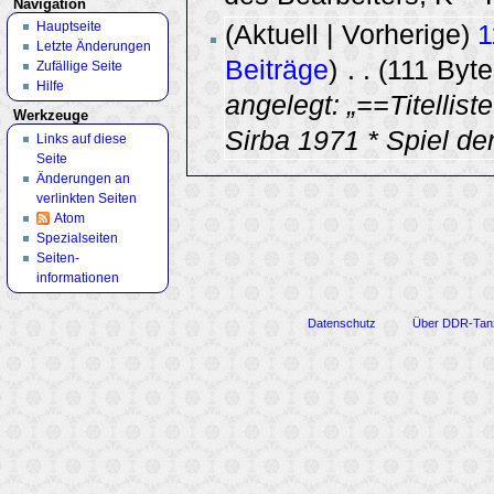
Navigation
Hauptseite
(Aktuell | Vorherige)
1
Letzte Änderungen
Beiträge
)
‎
. .
(111 Byte
Zufällige Seite
Hilfe
angelegt: „==Titellis
Werkzeuge
Sirba 1971 * Spiel d
Links auf diese
Seite
Änderungen an
verlinkten Seiten
Atom
Spezialseiten
Seiten­
informationen
Datenschutz
Über DDR-Tan