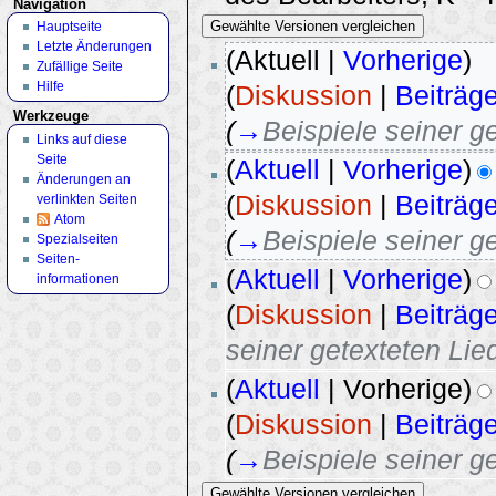
Navigation
Hauptseite
Letzte Änderungen
(Aktuell |
Vorherige
)
Zufällige Seite
Hilfe
(
Diskussion
|
Beiträg
Werkzeuge
(
→
Beispiele seiner g
Links auf diese
Seite
(
Aktuell
|
Vorherige
)
Änderungen an
(
Diskussion
|
Beiträg
verlinkten Seiten
Atom
(
→
Beispiele seiner g
Spezialseiten
Seiten­
(
Aktuell
|
Vorherige
)
informationen
(
Diskussion
|
Beiträg
seiner getexteten Lie
(
Aktuell
| Vorherige)
(
Diskussion
|
Beiträg
(
→
Beispiele seiner g