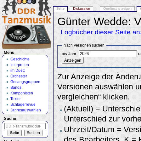
Seite
Diskussion
Quelltext anzeigen
Günter Wedde: V
Logbücher dieser Seite an
Wechseln zu:
Navigation
,
Suche
Nach Versionen suchen
Menü
bis Jahr:
u
Geschichte
Interpreten
im Duett
Zur Anzeige der Änderu
Orchester
Gesangsgruppen
Versionen auswählen un
Bands
Komponisten
vergleichen“ klicken.
Texter
Schlagerrevue
(Aktuell) = Unterschie
Jahresauswahlen
Unterschied zur vorhe
Suche
Uhrzeit/Datum = Vers
des Bearbeiters, K =