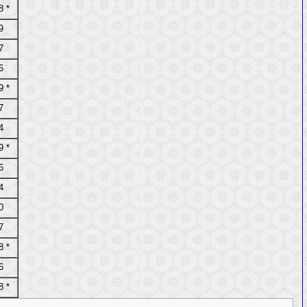
8 *
9
7
6
9 *
7
4
9 *
6
4
0
7
8 *
6
8 *