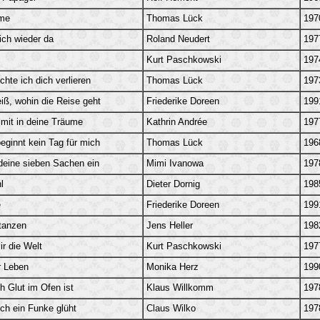
me
Thomas Lück
197
ich wieder da
Roland Neudert
197
Kurt Paschkowski
197
hte ich dich verlieren
Thomas Lück
197
ß, wohin die Reise geht
Friederike Doreen
199
mit in deine Träume
Kathrin Andrée
197
eginnt kein Tag für mich
Thomas Lück
196
deine sieben Sachen ein
Mimi Ivanowa
197
l
Dieter Dornig
198
e
Friederike Doreen
199
 tanzen
Jens Heller
198
ir die Welt
Kurt Paschkowski
197
r Leben
Monika Herz
199
h Glut im Ofen ist
Klaus Willkomm
197
ch ein Funke glüht
Claus Wilko
197