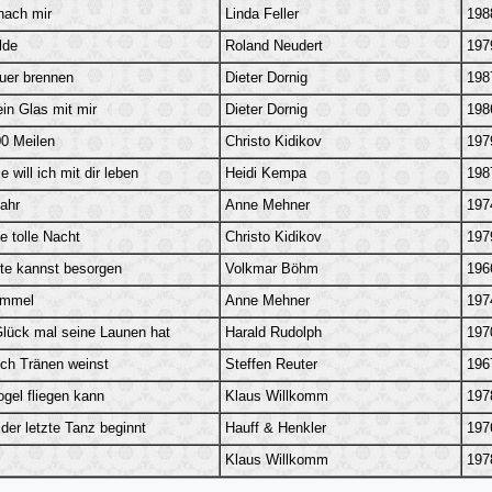
nach mir
Linda Feller
198
lde
Roland Neudert
197
uer brennen
Dieter Dornig
198
ein Glas mit mir
Dieter Dornig
198
0 Meilen
Christo Kidikov
197
 will ich mit dir leben
Heidi Kempa
198
ahr
Anne Mehner
197
e tolle Nacht
Christo Kidikov
197
te kannst besorgen
Volkmar Böhm
196
immel
Anne Mehner
197
lück mal seine Launen hat
Harald Rudolph
197
ch Tränen weinst
Steffen Reuter
196
gel fliegen kann
Klaus Willkomm
197
der letzte Tanz beginnt
Hauff & Henkler
197
Klaus Willkomm
197