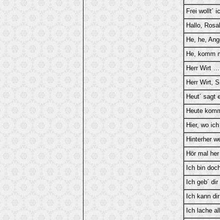
Frei wollt´ i
Hallo, Rosal
He, he, Ang
He, komm m
Herr Wirt …
Herr Wirt, S
Heut´ sagt 
Heute komm
Hier, wo ic
Hinterher 
Hör mal her
Ich bin doc
Ich geb´ dir
Ich kann di
Ich lache a