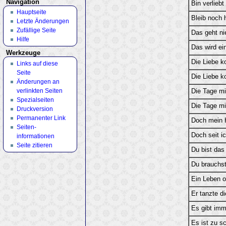
Navigation
Bin verliebt
Hauptseite
Bleib noch h
Letzte Änderungen
Zufällige Seite
Das geht ni
Hilfe
Das wird ei
Werkzeuge
Die Liebe k
Links auf diese
Seite
Die Liebe k
Änderungen an
verlinkten Seiten
Die Tage mi
Spezialseiten
Die Tage mi
Druckversion
Permanenter Link
Doch mein H
Seiten­
Doch seit i
informationen
Seite zitieren
Du bist da
Du brauchst
Ein Leben o
Er tanzte di
Es gibt imm
Es ist zu s