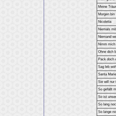
Meine Träu
Morgen bin 
Nicoletta
Niemals möc
Niemand wei
Nimm mich 
Ohne dich b
Pack doch 
Sag leb woh
Santa Mari
Sie will nur
So gefällt m
So ist unse
So lang noc
So lange no