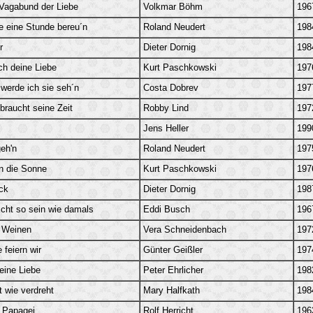
 Vagabund der Liebe
Volkmar Böhm
196
ie eine Stunde bereu´n
Roland Neudert
198
r
Dieter Dornig
198
ch deine Liebe
Kurt Paschkowski
197
werde ich sie seh´n
Costa Dobrev
197
braucht seine Zeit
Robby Lind
197
Jens Heller
199
eh'n
Roland Neudert
197
n die Sonne
Kurt Paschkowski
197
ck
Dieter Dornig
198
icht so sein wie damals
Eddi Busch
196
 Weinen
Vera Schneidenbach
197
 feiern wir
Günter Geißler
197
eine Liebe
Peter Ehrlicher
198
t wie verdreht
Mary Halfkath
198
 Papagei
Rolf Herricht
196