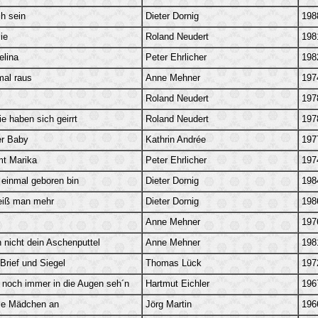
ch sein
Dieter Dornig
198
ie
Roland Neudert
198
elina
Peter Ehrlicher
198
al raus
Anne Mehner
197
Roland Neudert
197
ie haben sich geirrt
Roland Neudert
197
er Baby
Kathrin Andrée
197
t Marika
Peter Ehrlicher
197
h einmal geboren bin
Dieter Dornig
198
weiß man mehr
Dieter Dornig
198
Anne Mehner
197
h nicht dein Aschenputtel
Anne Mehner
198
 Brief und Siegel
Thomas Lück
197
r noch immer in die Augen seh´n
Hartmut Eichler
196
lle Mädchen an
Jörg Martin
196