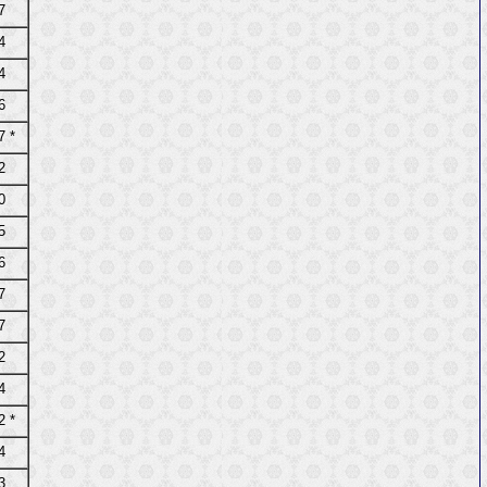
7
4
4
6
7 *
2
0
5
6
7
7
2
4
2 *
4
3