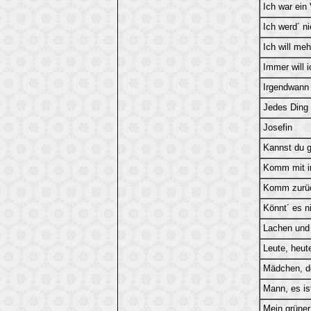
Ich war ein
Ich werd´ n
Ich will meh
Immer will i
Irgendwann 
Jedes Ding 
Josefin
Kannst du g
Komm mit i
Komm zurü
Könnt´ es n
Lachen und
Leute, heute
Mädchen, d
Mann, es is
Mein grüner