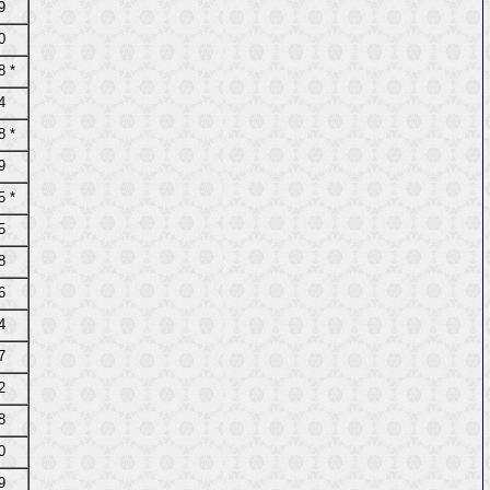
9
0
8 *
4
8 *
9
5 *
5
8
6
4
7
2
8
0
9