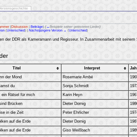
Versionsgeschichte
ammer
(
Diskussion
|
Beiträge
)
(
→
Beispiele seiner getexteten Lieder
)
sion
(
Unterschied
) |
Nächstjüngere Version →
(
Unterschied
)
hen der DDR als Kameramann und Regisseur. In Zusammenarbeit mit seinem S
eder
Titel
Interpret
Jah
nn der Mond
Rosemarie Ambé
196
kamst du
Sonja Schmidt
197
 ein Rätsel für mich
Karin Heyn
196
sind Brücken
Dieter Dornig
198
se in die Zeit
Peter Ehrlicher
197
ken auf die Erde
Dieter Dornig
198
ken auf die Erde
Giso Weißbach
198