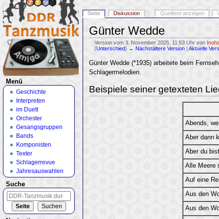
Seite
Diskussion
Quelltext anzeigen
Günter Wedde
Version vom 3. November 2025, 11:53 Uhr von
Inoh
(
Unterschied
)
← Nächstältere Version
|
Aktuelle Ver
Wechseln zu:
Navigation
,
Suche
Günter Wedde (*1935) arbeitete beim Fernse
Schlagermelodien.
Menü
Beispiele seiner getexteten Li
Geschichte
Interpreten
im Duett
Orchester
Abends, we
Gesangsgruppen
Bands
Aber dann 
Komponisten
Aber du bist
Texter
Schlagerrevue
Alle Meere 
Jahresauswahlen
Auf eine Rei
Suche
Aus den Wol
Aus den Wol