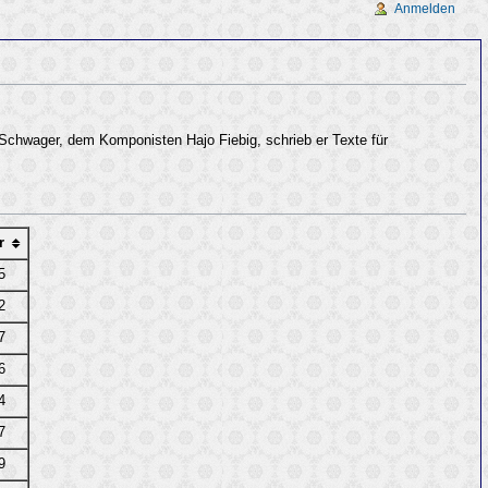
Anmelden
chwager, dem Komponisten Hajo Fiebig, schrieb er Texte für
r
5
2
7
6
4
7
9