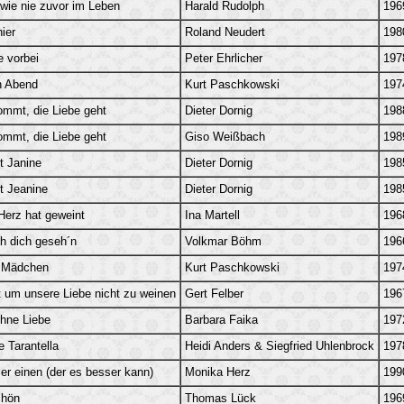
 wie nie zuvor im Leben
Harald Rudolph
196
ier
Roland Neudert
198
e vorbei
Peter Ehrlicher
197
n Abend
Kurt Paschkowski
197
ommt, die Liebe geht
Dieter Dornig
198
ommt, die Liebe geht
Giso Weißbach
198
t Janine
Dieter Dornig
198
t Jeanine
Dieter Dornig
198
erz hat geweint
Ina Martell
196
ch dich geseh´n
Volkmar Böhm
196
s Mädchen
Kurt Paschkowski
197
 um unsere Liebe nicht zu weinen
Gert Felber
196
hne Liebe
Barbara Faika
197
e Tarantella
Heidi Anders & Siegfried Uhlenbrock
197
er einen (der es besser kann)
Monika Herz
199
chön
Thomas Lück
196