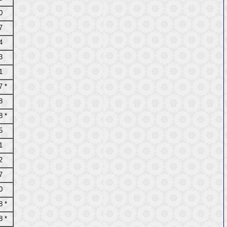
0
7
4
3
1
7 *
8
8 *
5
1
2
7
0
8 *
8 *