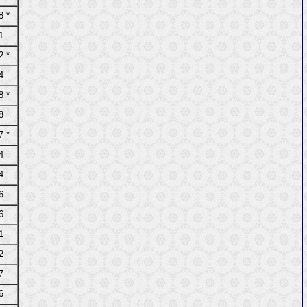
8 *
1
2 *
4
8 *
8
7 *
4
4
6
6
1
2
7
6