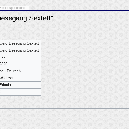
Versionsgeschichte
iesegang Sextett“
Gerd Liesegang Sextett
Gerd Liesegang Sextett
572
2325
de - Deutsch
Wikitext
Erlaubt
0