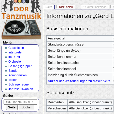
Seite
Diskussion
Quelltext anzeigen
Informationen zu „Gerd L
Wechseln zu:
Navigation
,
Suche
Basisinformationen
Anzeigetitel
Menü
Standardsortierschlüssel
Geschichte
Seitenlänge (in Bytes)
Interpreten
Seitenkennnummer
im Duett
Orchester
Seiteninhaltssprache
Gesangsgruppen
Seiteninhaltsmodell
Bands
Indizierung durch Suchmaschinen
Komponisten
Texter
Anzahl der Weiterleitungen zu dieser Seite
Schlagerrevue
Jahresauswahlen
Seitenschutz
Suche
Bearbeiten
Alle Benutzer (unbeschränkt)
Verschieben
Alle Benutzer (unbeschränkt)