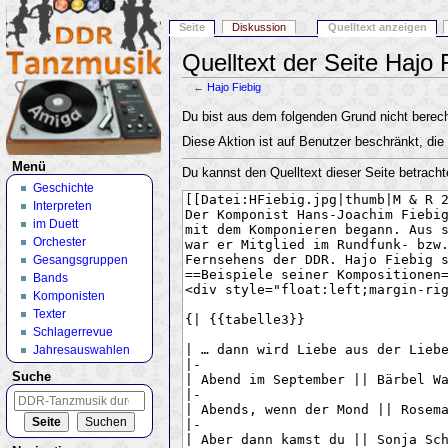
Seite
Diskussion
Quelltext anzeigen
Quelltext der Seite Hajo 
←
Hajo Fiebig
Wechseln zu:
Navigation
,
Suche
Du bist aus dem folgenden Grund nicht berecht
Diese Aktion ist auf Benutzer beschränkt, die
Menü
Du kannst den Quelltext dieser Seite betracht
Geschichte
Interpreten
im Duett
Orchester
Gesangsgruppen
Bands
Komponisten
Texter
Schlagerrevue
Jahresauswahlen
Suche