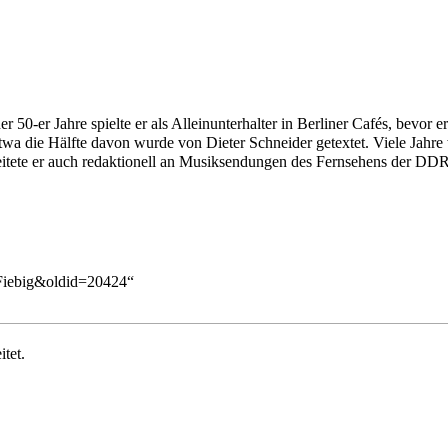
0-er Jahre spielte er als Alleinunterhalter in Berliner Cafés, bevor e
a die Hälfte davon wurde von Dieter Schneider getextet. Viele Jahre 
eitete er auch redaktionell an Musiksendungen des Fernsehens der DDR
_Fiebig&oldid=20424
“
tet.