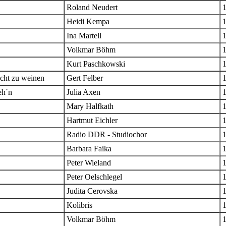
Roland Neudert
Heidi Kempa
Ina Martell
Volkmar Böhm
Kurt Paschkowski
icht zu weinen
Gert Felber
eh´n
Julia Axen
Mary Halfkath
Hartmut Eichler
Radio DDR - Studiochor
Barbara Faika
Peter Wieland
Peter Oelschlegel
Judita Cerovska
Kolibris
Volkmar Böhm