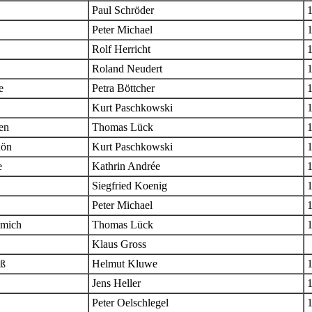
Paul Schröder
Peter Michael
Rolf Herricht
Roland Neudert
e
Petra Böttcher
Kurt Paschkowski
en
Thomas Lück
hön
Kurt Paschkowski
e
Kathrin Andrée
Siegfried Koenig
Peter Michael
 mich
Thomas Lück
Klaus Gross
iß
Helmut Kluwe
Jens Heller
Peter Oelschlegel