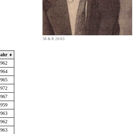
M & R 20/63
Jahr
1962
1964
1965
1972
1967
1959
1963
1962
1963