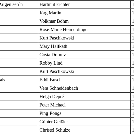
 Augen seh´n
Hartmut Eichler
Jörg Martin
e
Volkmar Böhm
Rose-Marie Heimerdinger
Kurt Paschkowski
Mary Halfkath
Costa Dobrev
Robby Lind
Kurt Paschkowski
als
Eddi Busch
Vera Schneidenbach
Helga Depré
Peter Michael
Ping-Pongs
Günter Geißler
Christel Schulze