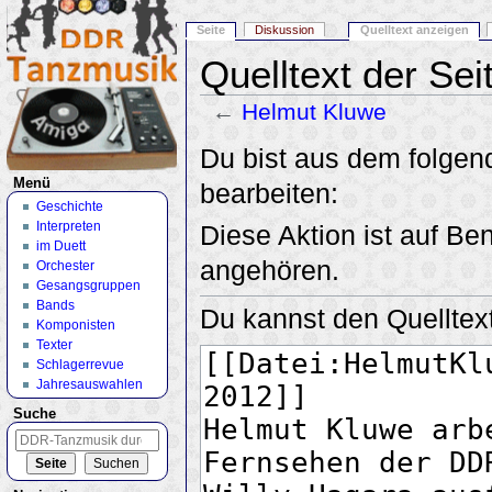
Seite
Diskussion
Quelltext anzeigen
Quelltext der Se
←
Helmut Kluwe
Wechseln zu:
Navigation
,
Suche
Du bist aus dem folgend
Menü
bearbeiten:
Geschichte
Interpreten
Diese Aktion ist auf Be
im Duett
angehören.
Orchester
Gesangsgruppen
Bands
Du kannst den Quelltext
Komponisten
Texter
Schlagerrevue
Jahresauswahlen
Suche