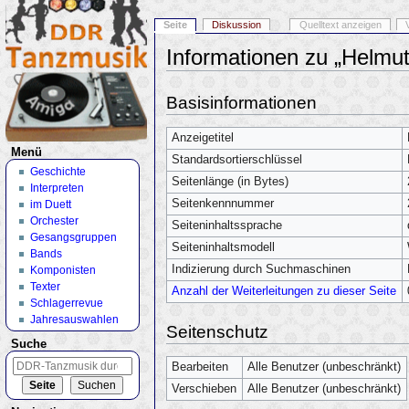
Seite
Diskussion
Quelltext anzeigen
Informationen zu „Helmu
Wechseln zu:
Navigation
,
Suche
Basisinformationen
Anzeigetitel
Menü
Standardsortierschlüssel
Geschichte
Seitenlänge (in Bytes)
Interpreten
Seitenkennnummer
im Duett
Orchester
Seiteninhaltssprache
Gesangsgruppen
Seiteninhaltsmodell
Bands
Indizierung durch Suchmaschinen
Komponisten
Texter
Anzahl der Weiterleitungen zu dieser Seite
Schlagerrevue
Jahresauswahlen
Seitenschutz
Suche
Bearbeiten
Alle Benutzer (unbeschränkt)
Verschieben
Alle Benutzer (unbeschränkt)