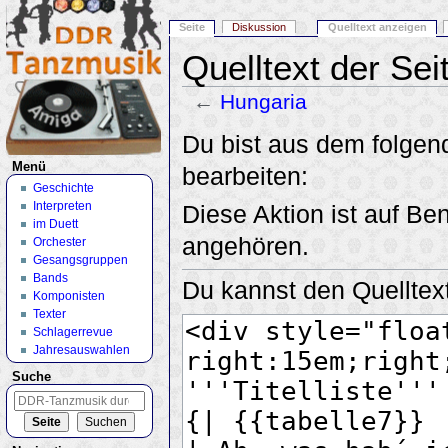
Seite
Diskussion
Quelltext anzeigen
Quelltext der Sei
←
Hungaria
Wechseln zu:
Navigation
,
Suche
Du bist aus dem folgend
Menü
bearbeiten:
Geschichte
Interpreten
Diese Aktion ist auf Be
im Duett
angehören.
Orchester
Gesangsgruppen
Bands
Du kannst den Quelltext
Komponisten
Texter
Schlagerrevue
Jahresauswahlen
Suche