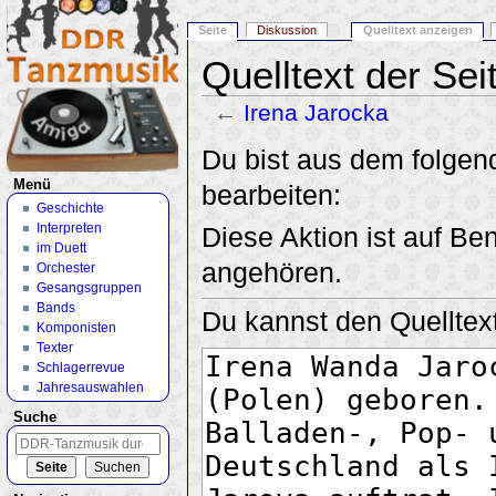
Seite
Diskussion
Quelltext anzeigen
Quelltext der Sei
←
Irena Jarocka
Wechseln zu:
Navigation
,
Suche
Du bist aus dem folgend
Menü
bearbeiten:
Geschichte
Interpreten
Diese Aktion ist auf Be
im Duett
angehören.
Orchester
Gesangsgruppen
Bands
Du kannst den Quelltext
Komponisten
Texter
Schlagerrevue
Jahresauswahlen
Suche