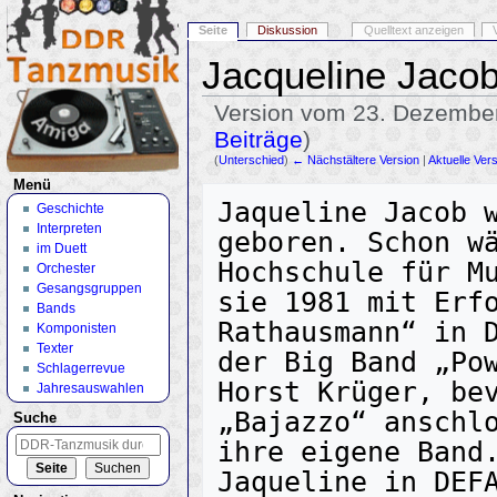
Seite
Diskussion
Quelltext anzeigen
Jacqueline Jaco
Version vom 23. Dezember
Beiträge
)
(
Unterschied
)
← Nächstältere Version
|
Aktuelle Ver
Wechseln zu:
Navigation
,
Suche
Menü
Jaqueline Jacob w
Geschichte
Interpreten
geboren. Schon wä
im Duett
Hochschule für Mu
Orchester
Gesangsgruppen
sie 1981 mit Erfo
Bands
Rathausmann“ in D
Komponisten
Texter
der Big Band „Pow
Schlagerrevue
Horst Krüger, bev
Jahresauswahlen
„Bajazzo“ anschlo
Suche
ihre eigene Band.
Jaqueline in DEFA