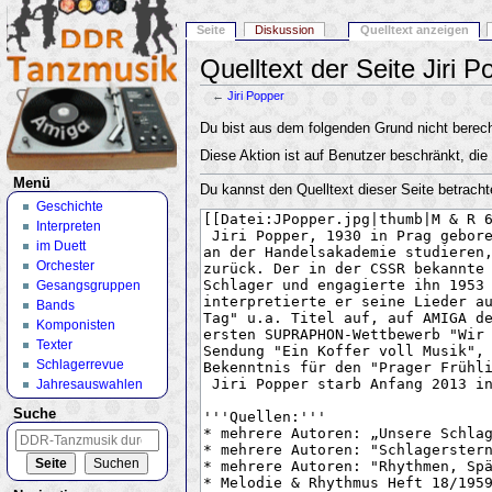
Seite
Diskussion
Quelltext anzeigen
Quelltext der Seite Jiri P
←
Jiri Popper
Wechseln zu:
Navigation
,
Suche
Du bist aus dem folgenden Grund nicht berecht
Diese Aktion ist auf Benutzer beschränkt, die
Menü
Du kannst den Quelltext dieser Seite betracht
Geschichte
Interpreten
im Duett
Orchester
Gesangsgruppen
Bands
Komponisten
Texter
Schlagerrevue
Jahresauswahlen
Suche