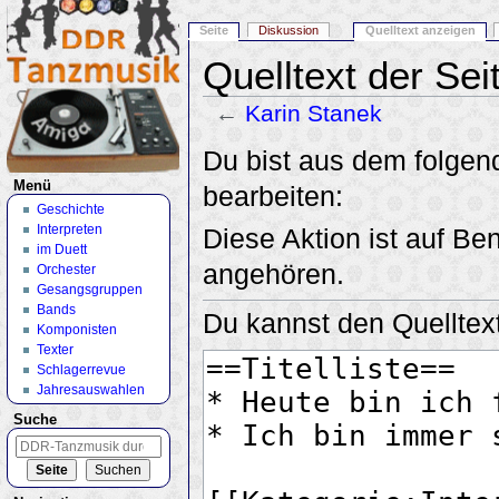
Seite
Diskussion
Quelltext anzeigen
Quelltext der Sei
←
Karin Stanek
Wechseln zu:
Navigation
,
Suche
Du bist aus dem folgend
Menü
bearbeiten:
Geschichte
Interpreten
Diese Aktion ist auf Be
im Duett
angehören.
Orchester
Gesangsgruppen
Bands
Du kannst den Quelltext
Komponisten
Texter
Schlagerrevue
Jahresauswahlen
Suche