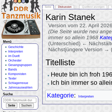
Seite
Diskussion
Quelltext anzeigen
Karin Stanek
Version vom 22. April 202
(Die Seite wurde neu angele
immer so allein 1968
Kateg
Menü
(Unterschied) ← Nächstälte
Geschichte
Nächstjüngere Version → 
Interpreten
Wechseln zu:
Navigation
,
Suche
im Duett
Titelliste
Orchester
Gesangsgruppen
Bands
Heute bin ich froh 19
Komponisten
Texter
Ich bin immer so alle
Schlagerrevue
Jahresauswahlen
Kategorie
:
Suche
Interpreten