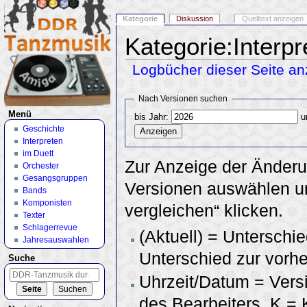
Kategorie
Diskussion
Quelltext anzeigen
Kategorie:Interp
Logbücher dieser Seite an
Wechseln zu:
Navigation
,
Suche
Nach Versionen suchen
Menü
bis Jahr:
u
Geschichte
Interpreten
im Duett
Zur Anzeige der Änderu
Orchester
Gesangsgruppen
Versionen auswählen un
Bands
Komponisten
vergleichen“ klicken.
Texter
Schlagerrevue
(Aktuell) = Unterschie
Jahresauswahlen
Unterschied zur vorhe
Suche
Uhrzeit/Datum = Vers
des Bearbeiters, K =