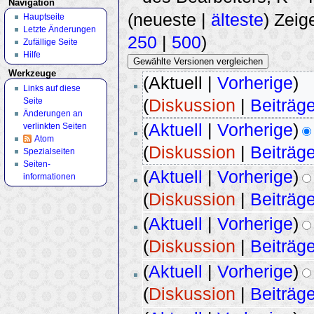
Navigation
(neueste |
älteste
) Zeig
Hauptseite
Letzte Änderungen
250
|
500
)
Zufällige Seite
Hilfe
Werkzeuge
(Aktuell |
Vorherige
)
Links auf diese
(
Diskussion
|
Beiträg
Seite
Änderungen an
(
Aktuell
|
Vorherige
)
verlinkten Seiten
Atom
(
Diskussion
|
Beiträg
Spezialseiten
Seiten­
(
Aktuell
|
Vorherige
)
informationen
(
Diskussion
|
Beiträg
(
Aktuell
|
Vorherige
)
(
Diskussion
|
Beiträg
(
Aktuell
|
Vorherige
)
(
Diskussion
|
Beiträg