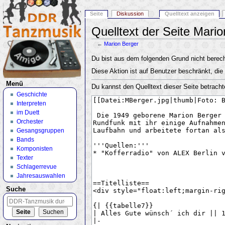
Seite
Diskussion
Quelltext anzeigen
Quelltext der Seite Mari
←
Marion Berger
Wechseln zu:
Navigation
,
Suche
Du bist aus dem folgenden Grund nicht berecht
Diese Aktion ist auf Benutzer beschränkt, die
Menü
Du kannst den Quelltext dieser Seite betracht
Geschichte
Interpreten
im Duett
Orchester
Gesangsgruppen
Bands
Komponisten
Texter
Schlagerrevue
Jahresauswahlen
Suche