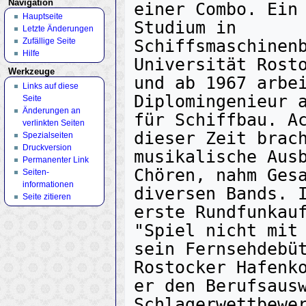
Navigation
einer Combo. Ein 
Hauptseite
Studium in 
Letzte Änderungen
Zufällige Seite
Schiffsmaschinenb
Hilfe
Universität Rosto
Werkzeuge
und ab 1967 arbei
Links auf diese
Diplomingenieur a
Seite
Änderungen an
für Schiffbau. Ac
verlinkten Seiten
dieser Zeit brach
Spezialseiten
Druckversion
musikalische Ausb
Permanenter Link
Chören, nahm Gesa
Seiten­
informationen
diversen Bands. I
Seite zitieren
erste Rundfunkauf
"Spiel nicht mit 
sein Fernsehdebüt
Rostocker Hafenko
er den Berufsausw
Schlagerwettbewer