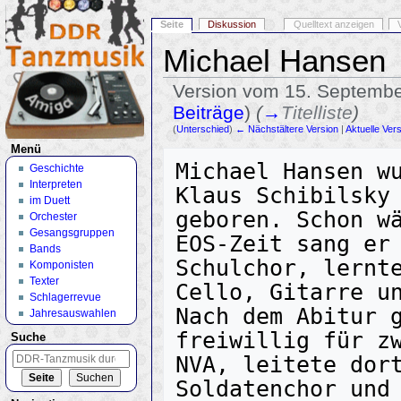
Seite
Diskussion
Quelltext anzeigen
Michael Hansen
Version vom 15. Septembe
Beiträge
)
(
→
Titelliste
)
(
Unterschied
)
← Nächstältere Version
|
Aktuelle Ver
Wechseln zu:
Navigation
,
Suche
Menü
Michael Hansen wu
Geschichte
Interpreten
Klaus Schibilsky 
im Duett
geboren. Schon wä
Orchester
Gesangsgruppen
EOS-Zeit sang er 
Bands
Schulchor, lernte
Komponisten
Texter
Cello, Gitarre un
Schlagerrevue
Nach dem Abitur g
Jahresauswahlen
freiwillig für zw
Suche
NVA, leitete dort
Soldatenchor und 