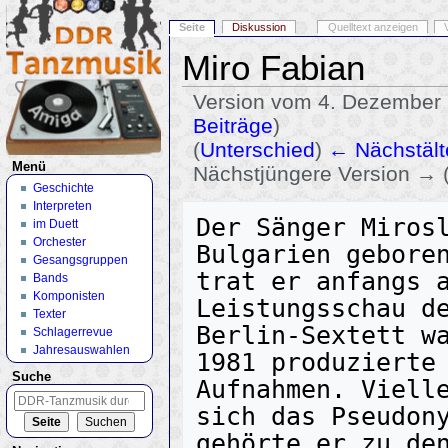
Seite
Diskussion
Quelltext anzeigen
Miro Fabian
Version vom 4. Dezember 
Beiträge
)
(
Unterschied
)
← Nächstält
Menü
Nächstjüngere Version → 
Geschichte
Wechseln zu:
Navigation
,
Suche
Interpreten
Der Sänger Mirosl
im Duett
Orchester
Bulgarien geboren
Gesangsgruppen
trat er anfangs a
Bands
Komponisten
Leistungsschau de
Texter
Berlin-Sextett wa
Schlagerrevue
Jahresauswahlen
1981 produzierte 
Suche
Aufnahmen. Vielle
sich das Pseudony
gehörte er zu den