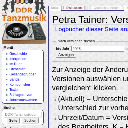
Seite
Diskussion
Quelltext anzeigen
Petra Tainer: Ve
Logbücher dieser Seite an
Wechseln zu:
Navigation
,
Suche
Nach Versionen suchen
Menü
bis Jahr:
u
Geschichte
Interpreten
im Duett
Zur Anzeige der Änderu
Orchester
Gesangsgruppen
Versionen auswählen un
Bands
Komponisten
vergleichen“ klicken.
Texter
Schlagerrevue
(Aktuell) = Unterschie
Jahresauswahlen
Unterschied zur vorhe
Suche
Uhrzeit/Datum = Vers
des Bearbeiters, K =