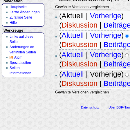
Navigation
Hauptseite
Letzte Änderungen
(Aktuell |
Vorherige
)
Zufällige Seite
Hilfe
(
Diskussion
|
Beiträg
Werkzeuge
(
Aktuell
|
Vorherige
)
Links auf diese
Seite
(
Diskussion
|
Beiträg
Änderungen an
verlinkten Seiten
(
Aktuell
|
Vorherige
)
Atom
(
Diskussion
|
Beiträg
Spezialseiten
Seiten­
(
Aktuell
| Vorherige)
informationen
(
Diskussion
|
Beiträg
Datenschutz
Über DDR-Tan