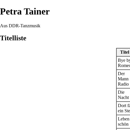
Petra Tainer
Aus DDR-Tanzmusik
Titelliste
Titel
Bye b
Rome
Der
Mann 
Radio
Die
Nacht
Dort fä
ein St
Leben 
schön