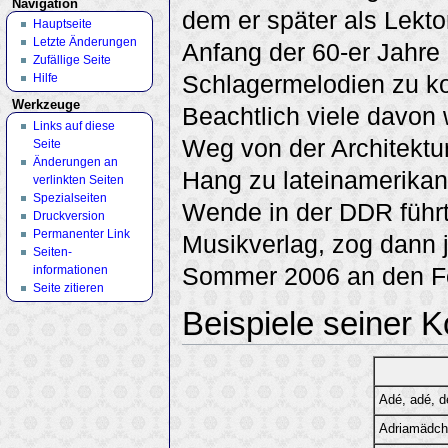
Navigation
dem er später als Lektor
Hauptseite
Letzte Änderungen
Anfang der 60-er Jahre
Zufällige Seite
Schlagermelodien zu k
Hilfe
Werkzeuge
Beachtlich viele davon 
Links auf diese
Weg von der Architektu
Seite
Änderungen an
Hang zu lateinamerikan
verlinkten Seiten
Spezialseiten
Wende in der DDR führt
Druckversion
Permanenter Link
Musikverlag, zog dann 
Seiten­
Sommer 2006 an den Fo
informationen
Seite zitieren
Beispiele seiner 
Adé, adé, d
Adriamädch