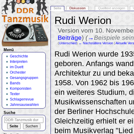
Seite
Diskussion
Quelltext anzeigen
Rudi Werion
Version vom 10. November
Beiträge
)
(
→
Beispiele sei
(
Unterschied
)
← Nächstältere Version
|
Aktuelle Ver
Wechseln zu:
Navigation
,
Suche
Menü
Rudi Werion wurde 1935
Geschichte
geboren. Anfangs wandt
Interpreten
im Duett
Architektur zu und bek
Orchester
Gesangsgruppen
1958. Von 1962 bis 1967
Bands
Komponisten
ein weiteres Studium, d
Texter
Schlagerrevue
Musikwissenschaften u
Jahresauswahlen
der Berliner Hochschule
Suche
Gleichzeitig erhielt er e
beim Musikverlag "Lied 