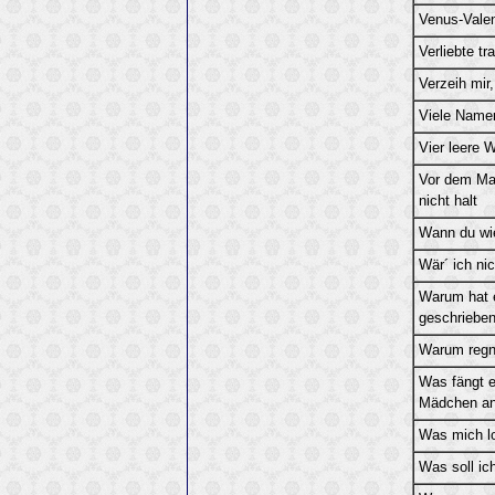
Venus-Valen
Verliebte tr
Verzeih mir
Viele Name
Vier leere 
Vor dem Ma
nicht halt
Wann du w
Wär´ ich nic
Warum hat e
geschriebe
Warum regn
Was fängt e
Mädchen a
Was mich l
Was soll ic