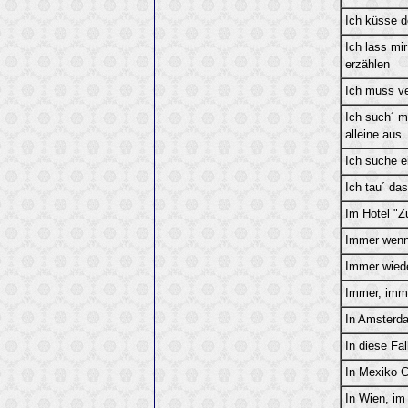
Ich küsse d
Ich lass mi
erzählen
Ich muss ve
Ich such´ m
alleine aus
Ich suche 
Ich tau´ das
Im Hotel "Z
Immer wenn
Immer wiede
Immer, imm
In Amsterd
In diese Fal
In Mexiko C
In Wien, im