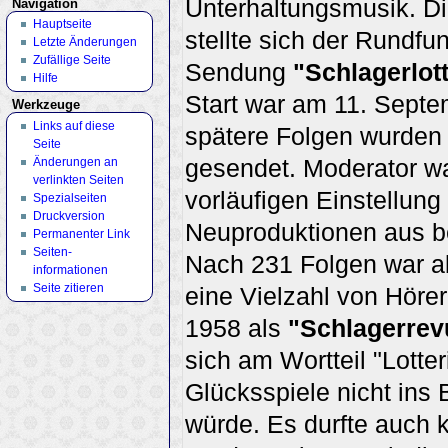
Unterhaltungsmusik. D
Navigation
Hauptseite
stellte sich der Rundfu
Letzte Änderungen
Zufällige Seite
Sendung
"Schlagerlott
Hilfe
Start war am 11. Sept
Werkzeuge
Links auf diese
spätere Folgen wurden
Seite
gesendet. Moderator w
Änderungen an
verlinkten Seiten
vorläufigen Einstellun
Spezialseiten
Druckversion
Neuproduktionen aus b
Permanenter Link
Seiten­
Nach 231 Folgen war a
informationen
Seite zitieren
eine Vielzahl von Höre
1958 als
"Schlagerrev
sich am Wortteil "Lotte
Glücksspiele nicht ins 
würde. Es durfte auch 