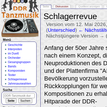
Seite
Diskussion
Quelltext anzeigen
Schlagerrevue
Version vom 12. Mai 2026
(
Unterschied
)
← Nächstält
Nächstjüngere Version → 
Menü
Wechseln zu:
Navigation
,
Suche
Geschichte
Anfang der 50er Jahre
Interpreten
im Duett
nach einem Konzept, d
Orchester
Neuproduktionen des 
Gesangsgruppen
Bands
und der Plattenfirma "
Komponisten
Texter
Bevölkerung vorzustell
Schlagerrevue
Jahresauswahlen
Rückkopplungen für we
Suche
Kompositionen zu erhalt
Hitparade der DDR-