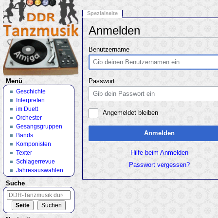
Spezialseite
Anmelden
Wechseln zu:
Navigation
,
Suche
Benutzername
Menü
Passwort
Geschichte
Interpreten
im Duett
Angemeldet bleiben
Orchester
Gesangsgruppen
Anmelden
Bands
Komponisten
Texter
Hilfe beim Anmelden
Schlagerrevue
Passwort vergessen?
Jahresauswahlen
Suche