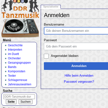
Spezialseite
Anmelden
Wechseln zu:
Navigation
,
Suche
Benutzername
Menü
Passwort
Geschichte
Interpreten
im Duett
Angemeldet bleiben
Orchester
Gesangsgruppen
Anmelden
Bands
Komponisten
Texter
Hilfe beim Anmelden
Schlagerrevue
Passwort vergessen?
Jahresauswahlen
Suche