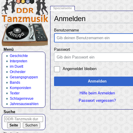
Spezialseite
Anmelden
Wechseln zu:
Navigation
,
Suche
Benutzername
Menü
Passwort
Geschichte
Interpreten
im Duett
Angemeldet bleiben
Orchester
Gesangsgruppen
Anmelden
Bands
Komponisten
Texter
Hilfe beim Anmelden
Schlagerrevue
Passwort vergessen?
Jahresauswahlen
Suche