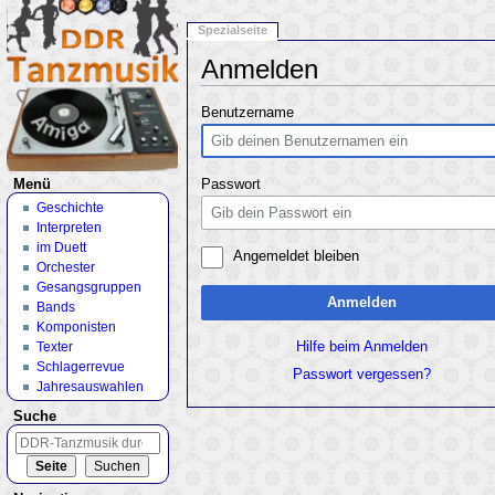
Spezialseite
Anmelden
Wechseln zu:
Navigation
,
Suche
Benutzername
Menü
Passwort
Geschichte
Interpreten
im Duett
Angemeldet bleiben
Orchester
Gesangsgruppen
Anmelden
Bands
Komponisten
Texter
Hilfe beim Anmelden
Schlagerrevue
Passwort vergessen?
Jahresauswahlen
Suche