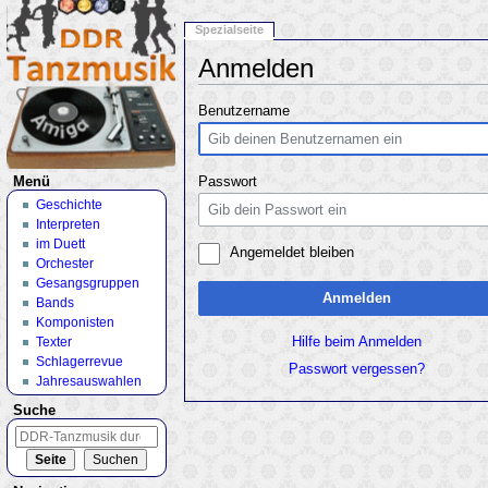
Spezialseite
Anmelden
Wechseln zu:
Navigation
,
Suche
Benutzername
Menü
Passwort
Geschichte
Interpreten
im Duett
Angemeldet bleiben
Orchester
Gesangsgruppen
Anmelden
Bands
Komponisten
Texter
Hilfe beim Anmelden
Schlagerrevue
Passwort vergessen?
Jahresauswahlen
Suche