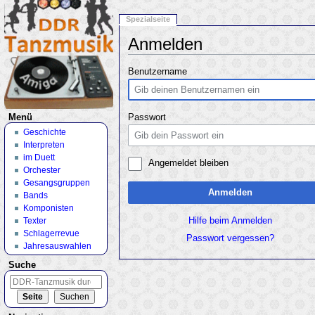
Spezialseite
Anmelden
Wechseln zu:
Navigation
,
Suche
Benutzername
Menü
Passwort
Geschichte
Interpreten
im Duett
Angemeldet bleiben
Orchester
Gesangsgruppen
Anmelden
Bands
Komponisten
Texter
Hilfe beim Anmelden
Schlagerrevue
Passwort vergessen?
Jahresauswahlen
Suche