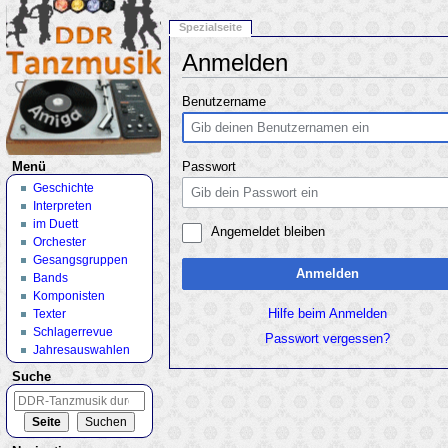
Spezialseite
Anmelden
Wechseln zu:
Navigation
,
Suche
Benutzername
Menü
Passwort
Geschichte
Interpreten
im Duett
Angemeldet bleiben
Orchester
Gesangsgruppen
Anmelden
Bands
Komponisten
Texter
Hilfe beim Anmelden
Schlagerrevue
Passwort vergessen?
Jahresauswahlen
Suche