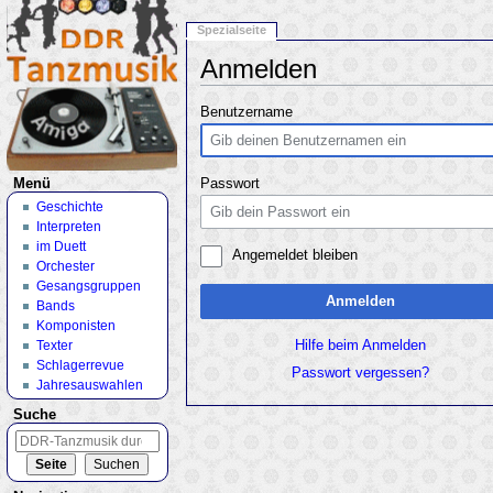
Spezialseite
Anmelden
Wechseln zu:
Navigation
,
Suche
Benutzername
Menü
Passwort
Geschichte
Interpreten
im Duett
Angemeldet bleiben
Orchester
Gesangsgruppen
Anmelden
Bands
Komponisten
Texter
Hilfe beim Anmelden
Schlagerrevue
Passwort vergessen?
Jahresauswahlen
Suche