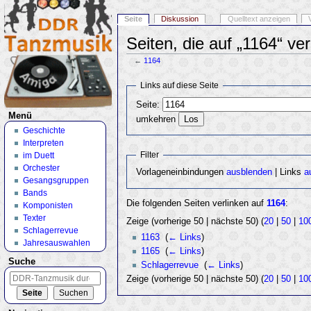
Seite
Diskussion
Quelltext anzeigen
Seiten, die auf „1164“ ver
←
1164
Wechseln zu:
Navigation
,
Suche
Links auf diese Seite
Seite:
Menü
umkehren
Geschichte
Interpreten
Filter
im Duett
Orchester
Vorlageneinbindungen
ausblenden
| Links
a
Gesangsgruppen
Bands
Die folgenden Seiten verlinken auf
1164
:
Komponisten
Texter
Zeige (vorherige 50 | nächste 50) (
20
|
50
|
10
Schlagerrevue
1163
‎
(
← Links
)
Jahresauswahlen
1165
‎
(
← Links
)
Suche
Schlagerrevue
‎
(
← Links
)
Zeige (vorherige 50 | nächste 50) (
20
|
50
|
10