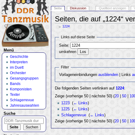
Seite
Diskussion
Quelltext anzeigen
Seiten, die auf „1224“ ve
←
1224
Wechseln zu:
Navigation
,
Suche
Links auf diese Seite
Seite:
Menü
umkehren
Geschichte
Interpreten
Filter
im Duett
Orchester
Vorlageneinbindungen
ausblenden
| Links
a
Gesangsgruppen
Bands
Die folgenden Seiten verlinken auf
1224
:
Komponisten
Texter
Zeige (vorherige 50 | nächste 50) (
20
|
50
|
10
Schlagerrevue
1223
‎
(
← Links
)
Jahresauswahlen
1225
‎
(
← Links
)
Suche
Schlagerrevue
‎
(
← Links
)
Zeige (vorherige 50 | nächste 50) (
20
|
50
|
10