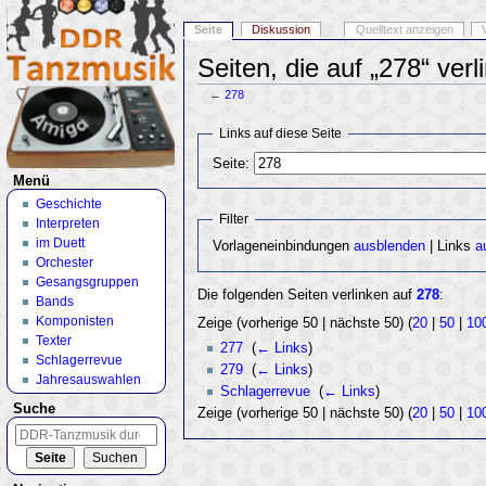
Seite
Diskussion
Quelltext anzeigen
Seiten, die auf „278“ verl
←
278
Wechseln zu:
Navigation
,
Suche
Links auf diese Seite
Seite:
Menü
Geschichte
Filter
Interpreten
im Duett
Vorlageneinbindungen
ausblenden
| Links
a
Orchester
Gesangsgruppen
Die folgenden Seiten verlinken auf
278
:
Bands
Komponisten
Zeige (vorherige 50 | nächste 50) (
20
|
50
|
10
Texter
277
‎
(
← Links
)
Schlagerrevue
279
‎
(
← Links
)
Jahresauswahlen
Schlagerrevue
‎
(
← Links
)
Suche
Zeige (vorherige 50 | nächste 50) (
20
|
50
|
10