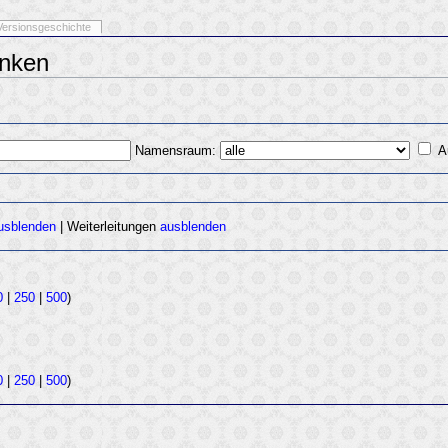
Versionsgeschichte
inken
Namensraum:
A
usblenden
| Weiterleitungen
ausblenden
0
|
250
|
500
)
0
|
250
|
500
)