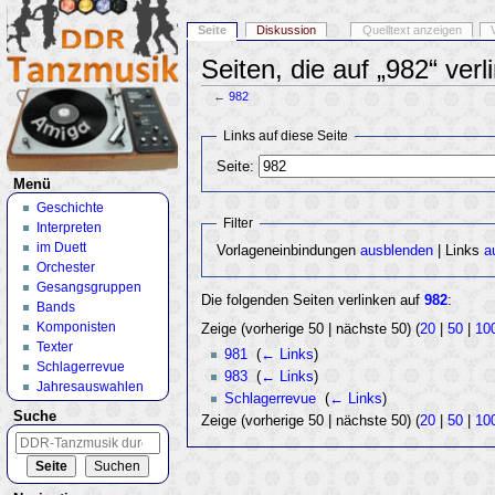
Seite
Diskussion
Quelltext anzeigen
Seiten, die auf „982“ verl
←
982
Wechseln zu:
Navigation
,
Suche
Links auf diese Seite
Seite:
Menü
Geschichte
Filter
Interpreten
im Duett
Vorlageneinbindungen
ausblenden
| Links
a
Orchester
Gesangsgruppen
Die folgenden Seiten verlinken auf
982
:
Bands
Komponisten
Zeige (vorherige 50 | nächste 50) (
20
|
50
|
10
Texter
981
‎
(
← Links
)
Schlagerrevue
983
‎
(
← Links
)
Jahresauswahlen
Schlagerrevue
‎
(
← Links
)
Suche
Zeige (vorherige 50 | nächste 50) (
20
|
50
|
10