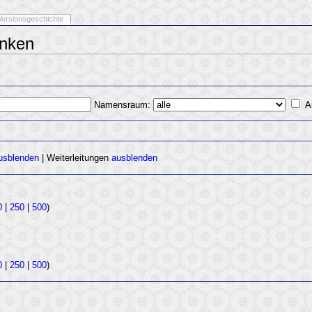
Versionsgeschichte
inken
Namensraum:
A
usblenden
| Weiterleitungen
ausblenden
0
|
250
|
500
)
0
|
250
|
500
)