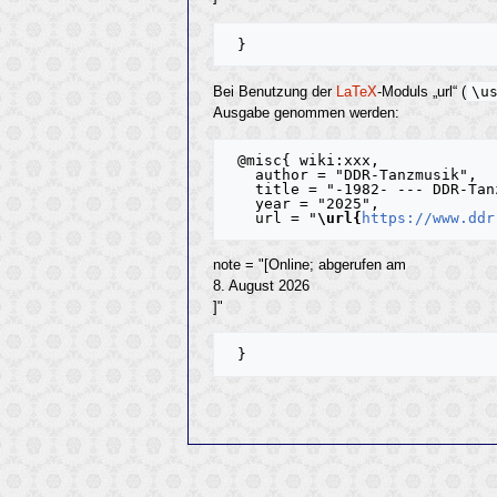
\u
Bei Benutzung der
LaTeX
-Moduls „url“ (
Ausgabe genommen werden:
 @misc{ wiki:xxx,

   author = "DDR-Tanzmusik",

   title = "-1982- --- DDR-Tanzmusik{,} ",

   year = "2025",

   url = "
\url{
https://www.ddr
note = "[Online; abgerufen am
8. August 2026
]"