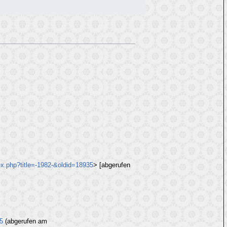
ex.php?title=-1982-&oldid=18935
> [abgerufen
35
(abgerufen am