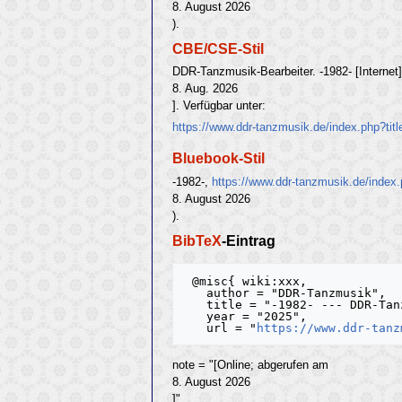
8. August 2026
).
CBE/CSE-Stil
DDR-Tanzmusik-Bearbeiter. -1982- [Internet
8. Aug. 2026
]. Verfügbar unter:
https://www.ddr-tanzmusik.de/index.php?tit
Bluebook-Stil
-1982-,
https://www.ddr-tanzmusik.de/index
8. August 2026
).
BibTeX
-Eintrag
 @misc{ wiki:xxx,

   author = "DDR-Tanzmusik",

   title = "-1982- --- DDR-Tanzmusik{,} ",

   year = "2025",

   url = "
https://www.ddr-tanz
note = "[Online; abgerufen am
8. August 2026
]"