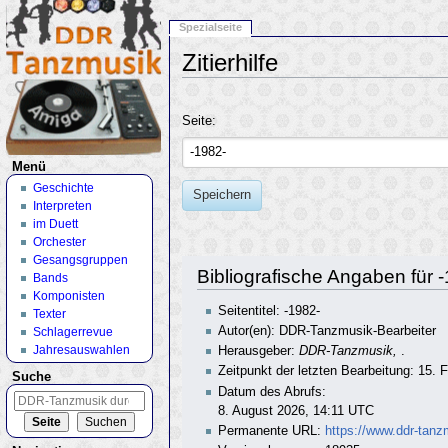
Spezialseite
Zitierhilfe
Wechseln zu:
Navigation
,
Suche
Seite:
Menü
Geschichte
Speichern
Interpreten
im Duett
Orchester
Gesangsgruppen
Bibliografische Angaben für 
Bands
Komponisten
Seitentitel: -1982-
Texter
Autor(en): DDR-Tanzmusik-Bearbeiter
Schlagerrevue
Jahresauswahlen
Herausgeber:
DDR-Tanzmusik,
.
Zeitpunkt der letzten Bearbeitung: 15.
Suche
Datum des Abrufs:
8. August 2026, 14:11 UTC
Permanente URL:
https://www.ddr-tanz