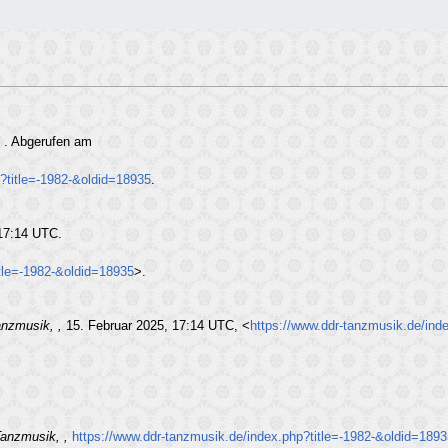
,
. Abgerufen am
?title=-1982-&oldid=18935
.
 17:14 UTC.
itle=-1982-&oldid=18935
>.
nzmusik, ,
15. Februar 2025, 17:14 UTC, <
https://www.ddr-tanzmusik.de/ind
anzmusik, ,
https://www.ddr-tanzmusik.de/index.php?title=-1982-&oldid=189