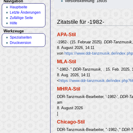
Versionskennung: 18935
Navigation
Hauptseite
Letzte Änderungen
Zufällige Seite
Zitatstile für -1982-
Hilfe
Werkzeuge
APA-Stil
Spezialseiten
-1982-. (15. Februar 2025).
DDR-Tanzmusik
Druckversion
8. August 2026, 14:11
von
https://www.ddr-tanzmusik.de/index.php
MLA-Stil
"-1982-."
DDR-Tanzmusik,
. 15. Feb. 2025,
8. Aug. 2026, 14:11
<
https://www.ddr-tanzmusik.de/index.php?t
MHRA-Stil
DDR-Tanzmusik-Bearbeiter, '-1982-',
DDR-Ta
am
8. August 2026
]
Chicago-Stil
DDR-Tanzmusik-Bearbeiter, "-1982-,"
DDR-T