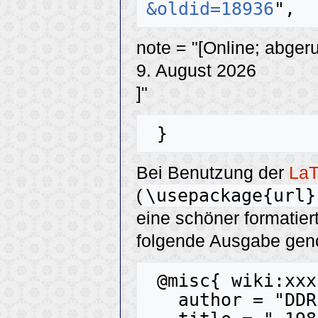
&oldid=18936
note = "[Online; abger
9. August 2026
]"
Bei Benutzung der
La
\usepackage{url}
(
eine schöner formatier
folgende Ausgabe ge
 @misc{ wiki:xxx,

   author = "DDR-Tanzmusik",
