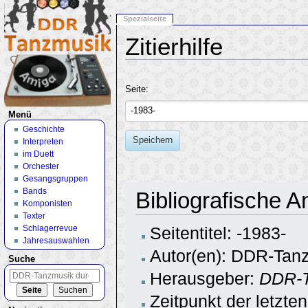
Spezialseite
Zitierhilfe
Wechseln zu:
Navigation
,
Suche
Seite:
Menü
Geschichte
Speichern
Interpreten
im Duett
Orchester
Gesangsgruppen
Bands
Bibliografische A
Komponisten
Texter
Schlagerrevue
Seitentitel: -1983-
Jahresauswahlen
Autor(en): DDR-Tanz
Suche
Herausgeber:
DDR-T
Zeitpunkt der letzte