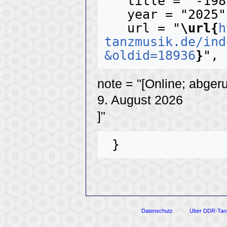
   title = "-1983- --- DDR-Tanzmusik{,} ",

   year = "2025",

   url = "
\url{
h
tanzmusik.de/ind
&oldid=18936
}
note = "[Online; abger
9. August 2026
]"
Datenschutz
Über DDR-Tan