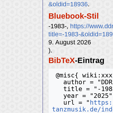
&oldid=18936
.
Bluebook-Stil
-1983-,
https://www.dd
title=-1983-&oldid=18
9. August 2026
).
BibTeX
-Eintrag
 @misc{ wiki:xxx,

   author = "DDR-Tanzmusik",

   title = "-1983- --- DDR-Tanzmusik{,} ",

   year = "2025",

   url = "
https:
tanzmusik.de/ind