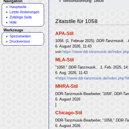
Versionskennung: 18608
Navigation
Hauptseite
Letzte Änderungen
Zufällige Seite
Zitatstile für 1058
Hilfe
Werkzeuge
APA-Stil
Spezialseiten
1058. (1. Februar 2025).
DDR-Tanzmusik,
.
Druckversion
6. August 2026, 11:43
von
https://www.ddr-tanzmusik.de/index.ph
MLA-Stil
"1058."
DDR-Tanzmusik,
. 1. Feb. 2025, 14
6. Aug. 2026, 11:43
<
https://www.ddr-tanzmusik.de/index.php?t
MHRA-Stil
DDR-Tanzmusik-Bearbeiter, '1058',
DDR-Tan
6. August 2026
]
Chicago-Stil
DDR-Tanzmusik-Bearbeiter, "1058,"
DDR-Ta
6. August 2026