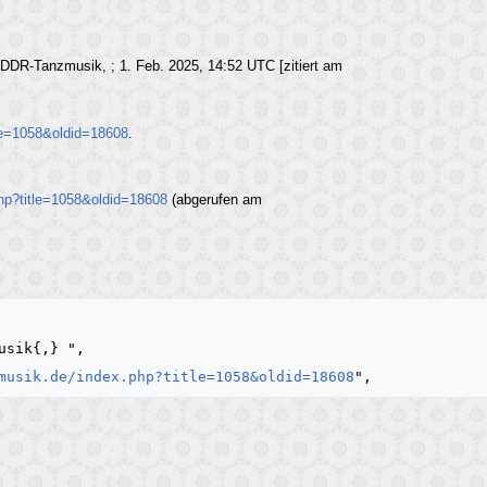
 DDR-Tanzmusik, ; 1. Feb. 2025, 14:52 UTC [zitiert am
tle=1058&oldid=18608
.
php?title=1058&oldid=18608
(abgerufen am
musik.de/index.php?title=1058&oldid=18608