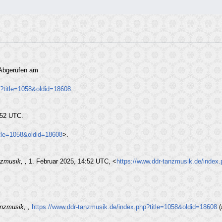
 Abgerufen am
p?title=1058&oldid=18608
.
:52 UTC.
itle=1058&oldid=18608
>.
zmusik, ,
1. Februar 2025, 14:52 UTC, <
https://www.ddr-tanzmusik.de/index
nzmusik, ,
https://www.ddr-tanzmusik.de/index.php?title=1058&oldid=18608
(