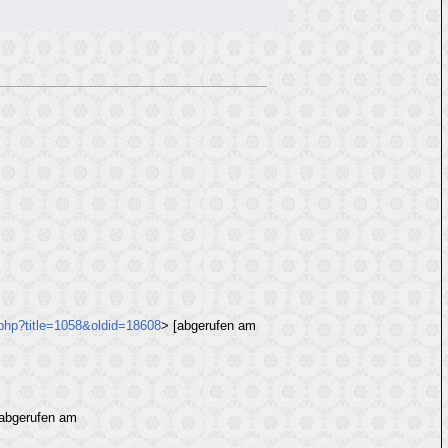
.php?title=1058&oldid=18608
> [abgerufen am
abgerufen am