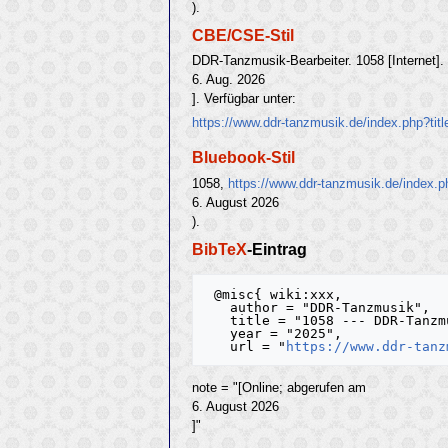
).
CBE/CSE-Stil
DDR-Tanzmusik-Bearbeiter. 1058 [Internet].
6. Aug. 2026
]. Verfügbar unter:
https://www.ddr-tanzmusik.de/index.php?ti
Bluebook-Stil
1058,
https://www.ddr-tanzmusik.de/index.
6. August 2026
).
BibTeX
-Eintrag
 @misc{ wiki:xxx,

   author = "DDR-Tanzmusik",

   title = "1058 --- DDR-Tanzmusik{,} ",

   year = "2025",

   url = "
https://www.ddr-tanz
note = "[Online; abgerufen am
6. August 2026
]"