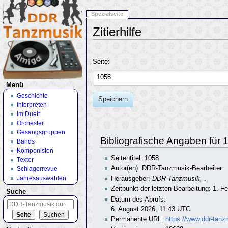
Spezialseite
Zitierhilfe
Wechseln zu:
Navigation
,
Suche
Seite:
Menü
Geschichte
Speichern
Interpreten
im Duett
Orchester
Gesangsgruppen
Bibliografische Angaben für 
Bands
Komponisten
Seitentitel: 1058
Texter
Autor(en): DDR-Tanzmusik-Bearbeiter
Schlagerrevue
Jahresauswahlen
Herausgeber:
DDR-Tanzmusik,
.
Zeitpunkt der letzten Bearbeitung: 1. 
Suche
Datum des Abrufs:
6. August 2026, 11:43 UTC
Permanente URL:
https://www.ddr-tanz